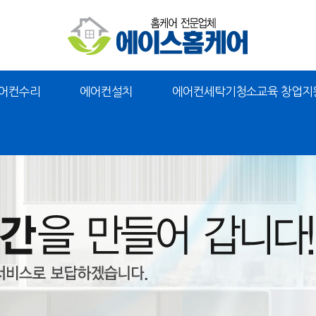
어컨수리
에어컨설치
에어컨세탁기청소교육 창업지