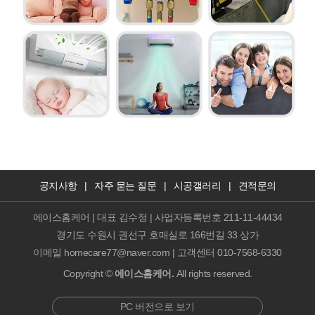
공지사항
|
자주 묻는 질문
|
시공갤러리
|
견적문의
에이스홈케어 | 대표 김수정 | 사업자등록번호 211-11-44434
경기도 수원시 권선구 호매실로 166번길 33 상가
이메일 homecare77@naver.com | 고객센터 010-7568-6330
Copyright ©
에이스홈케어.
All rights reserved.
PC 버전으로 보기