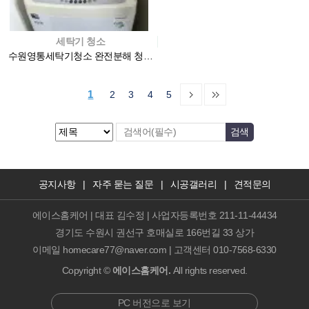
세탁기 청소
수원영통세탁기청소 완전분해 청소로 세균 걱정 끝
1
2
3
4
5
공지사항
|
자주 묻는 질문
|
시공갤러리
|
견적문의
에이스홈케어 | 대표 김수정 | 사업자등록번호 211-11-44434
경기도 수원시 권선구 호매실로 166번길 33 상가
이메일 homecare77@naver.com | 고객센터 010-7568-6330
Copyright ©
에이스홈케어.
All rights reserved.
PC 버전으로 보기