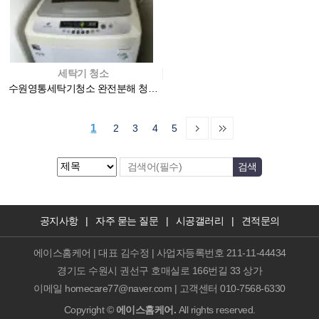
세탁기 청소
수원영통세탁기청소 완전분해 청소로 세균 걱정 끝
1
2
3
4
5
공지사항
|
자주 묻는 질문
|
시공갤러리
|
견적문의
에이스홈케어 | 대표 김수정 | 사업자등록번호 211-11-44434
경기도 수원시 권선구 호매실로 166번길 33 상가
이메일 homecare77@naver.com | 고객센터 010-7568-6330
Copyright ©
에이스홈케어.
All rights reserved.