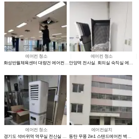
에어컨 청소
에어컨 청소
화성반월체육센터 대량건 에어컨청소
안양역 전사실. 회의실 숙직실 에어컨청소
에어컨 청소
에어컨설치
경기도 석바위역 역무실 전산실 에어컨청소
동탄 무풍 2in1 스탠드에어컨 벽걸이에어컨 설치